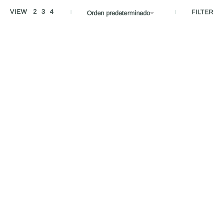
VIEW
2
3
4
FILTER
Orden predeterminado