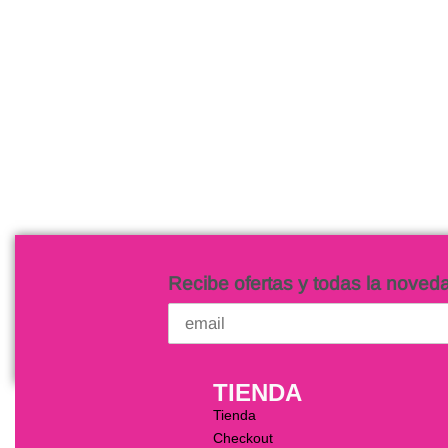
Mameluco para Bebé Edición
Navidad
$
850.00
Seleccionar opciones
QUICKVIEW
Recibe ofertas y todas la noved
TIENDA
Tienda
Checkout