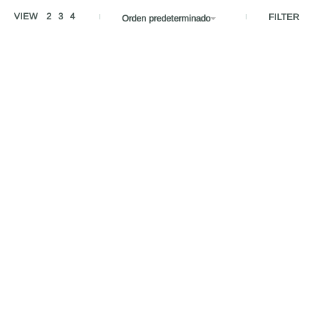
VIEW
2
3
4
FILTER
Orden predeterminado