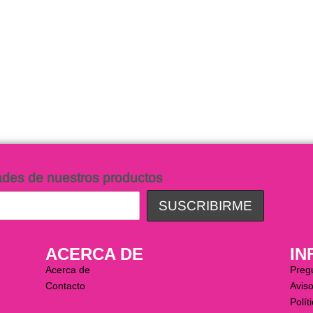
e Noche Karla
arrito
QUICKVIEW
ades de nuestros productos
ACERCA DE
IN
Acerca de
Preg
Contacto
Aviso
Polít