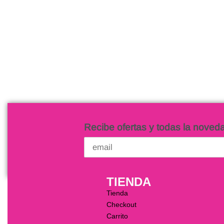
Vestido Alma Mía
Vestido d
$
6,500.00
$
4,000.00
Añadir al carrito
Añadir al c
QUICKVIEW
Recibe ofertas y todas la noved
TIENDA
Tienda
Checkout
Carrito