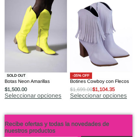
-35% OFF
SOLD OUT
Botas Neon Amarillas
Botines Cowboy con Flecos
$
1,500.00
$
1,699.00
$
1,104.35
Seleccionar opciones
Seleccionar opciones
Recibe ofertas y todas la novedades de
nuestros productos