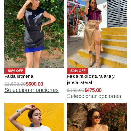
-60% OFF
-50% OFF
Falda Istmeña
Falda midi cintura alta y
jareta lateral
$
1,500.00
$
600.00
Seleccionar opciones
$
950.00
$
475.00
Seleccionar opciones