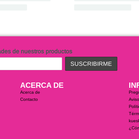
ades de nuestros productos
ACERCA DE
IN
Acerca de
Preg
Contacto
Aviso
Polít
Térm
kues
¿Cóm