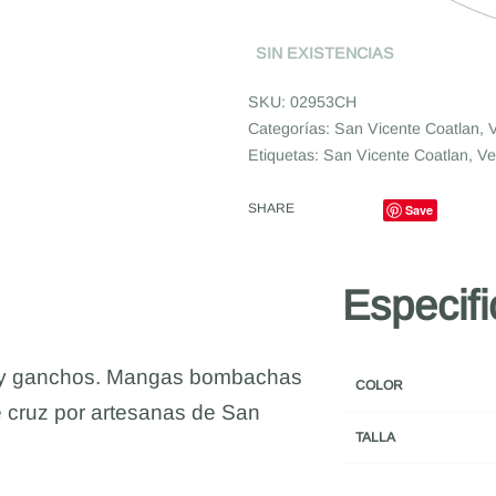
SIN EXISTENCIAS
02953CH
Categorías:
San Vicente Coatlan
,
V
Etiquetas:
San Vicente Coatlan
,
Ve
SHARE
Save
Especif
ho y ganchos. Mangas bombachas
COLOR
 cruz por artesanas de San
TALLA