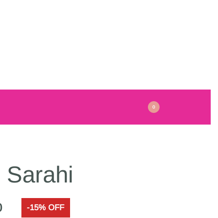
0
 Sarahi
0
-15% OFF