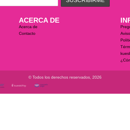
ACERCA DE
IN
Acerca de
Preg
Contacto
Aviso
Polít
Térm
kues
¿Cóm
© Todos los derechos reservados, 2026