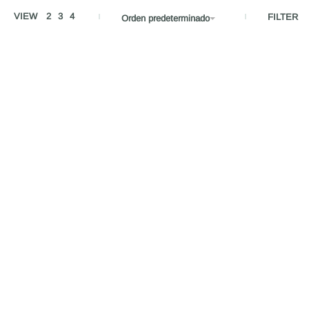
VIEW
2
3
4
FILTER
Orden predeterminado