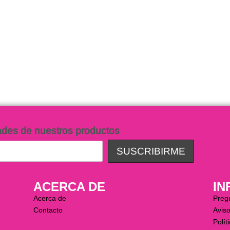
e Novia Claudette
Vestido de Novia Isis
$
13,000.00
arrito
Añadir al carrito
QUICKVIEW
QUICKV
ades de nuestros productos
ACERCA DE
IN
Acerca de
Preg
Contacto
Aviso
Polít