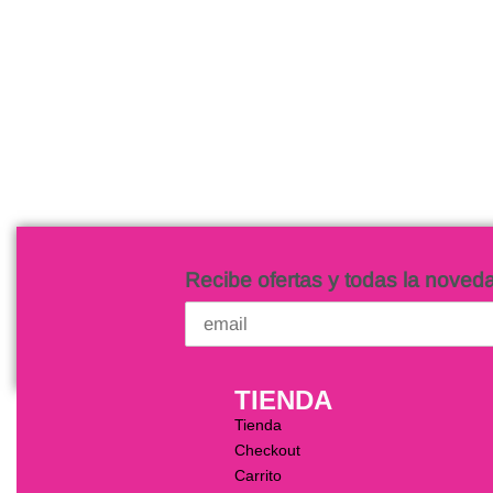
Vestido de Novia Brenda
Vestido d
$
9,500.00
$
14,000.00
Añadir al carrito
Añadir al c
QUICKVIEW
Recibe ofertas y todas la noved
TIENDA
Tienda
Checkout
Carrito