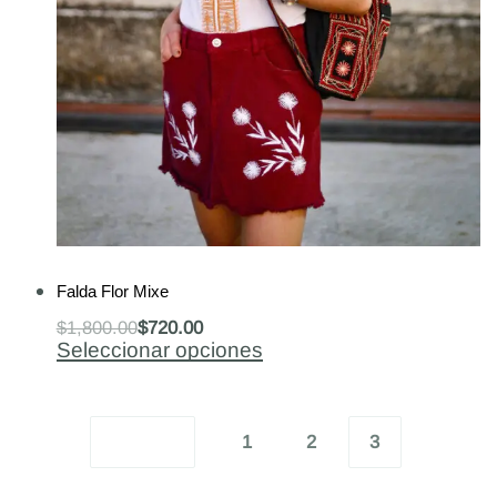
-60% OFF
Falda Flor Mixe
$
1,800.00
$
720.00
Seleccionar opciones
1
2
3