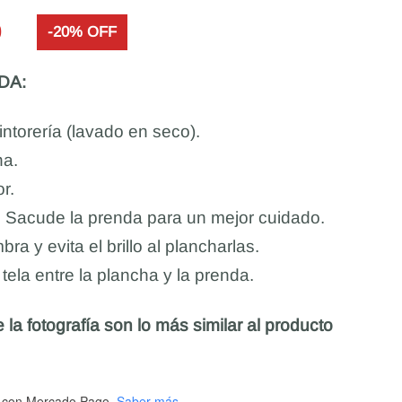
0
-20% OFF
DA:
ntorería (lavado en seco).
na.
r.
. Sacude la prenda para un mejor cuidado.
ra y evita el brillo al plancharlas.
ela entre la plancha y la prenda.
 la fotografía son lo más similar al producto
con Mercado Pago.
Saber más