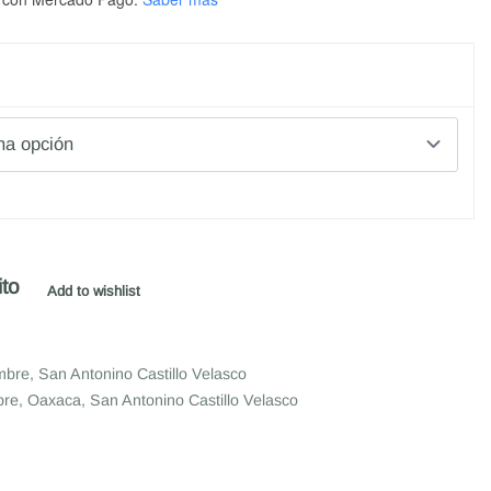
ito
Add to wishlist
mbre
,
San Antonino Castillo Velasco
bre
,
Oaxaca
,
San Antonino Castillo Velasco