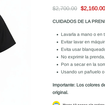
$
2,700.00
$
2,160.0
CUIDADOS DE LA PREN
Lavarla a mano o en ti
Evitar lavar en máqui
Evita usar blanqueado
No exprimir la prenda
Pon a secar en la somb
Usando un pañuelo o t
Importante: Los colores de
original.
Hasta 12 pagos sin tarjeta