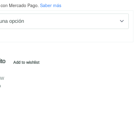
con Mercado Pago.
Saber más
ito
Add to wishlist
EW
a