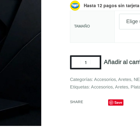
Hasta 12 pagos sin tarjeta
TAMAÑO
Añadir al carr
Categorías:
Accesorios
,
Aretes
,
N
Etiquetas:
Accesorios
,
Aretes
,
Plat
SHARE
Save